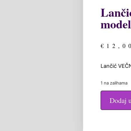
Lanč
model
€
12,0
Lančić VEČ
1 na zalihama
Dodaj 