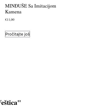
MINĐUŠE Sa Imitacijom
Kamena
€
11,00
Pročitajte još
Veštica"