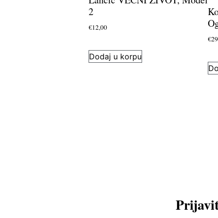
2
K
Og
€
12,00
€
29
Dodaj u korpu
Do
Prijavi