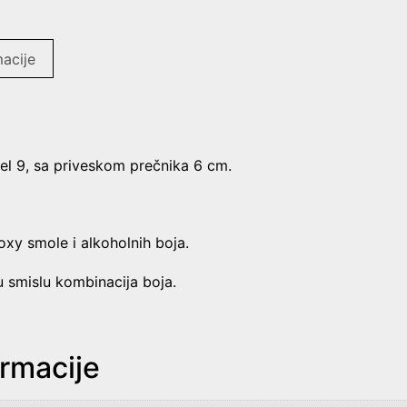
acije
l 9, sa priveskom prečnika 6 cm.
oxy smole i alkoholnih boja.
u smislu kombinacija boja.
rmacije