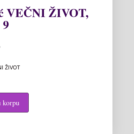
ić VEČNI ŽIVOT,
 9
0
NI ŽIVOT
u korpu