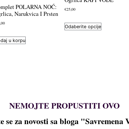
omplet POLARNA NOĆ:
€
25,00
rlica, Narukvica I Prsten
,00
Odaberite opcije
daj u korpu
NEMOJTE PROPUSTITI OVO
te se za novosti sa bloga "Savremena 