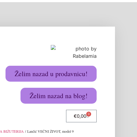
Želim nazad u prodavnicu!
Želim nazad na blog!
0
€
0,00
A BIŽUTERIJA
/ Lančić VEČNI ŽIVOT, model 9