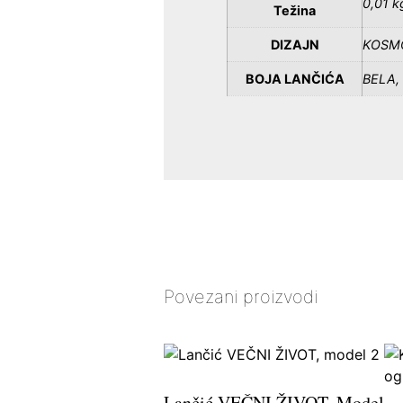
0,01 k
Težina
DIZAJN
KOSMO
BOJA LANČIĆA
BELA,
Povezani proizvodi
Lančić VEČNI ŽIVOT, Model