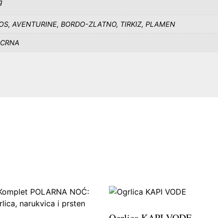
g
S, AVENTURINE, BORDO-ZLATNO, TIRKIZ, PLAMEN
 CRNA
Ogrlica KAPI VODE