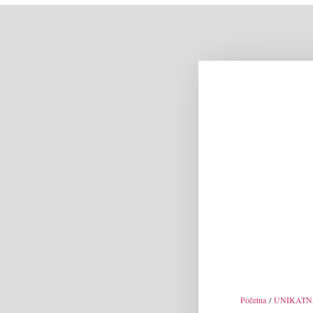
Početna
/
UNIKATN