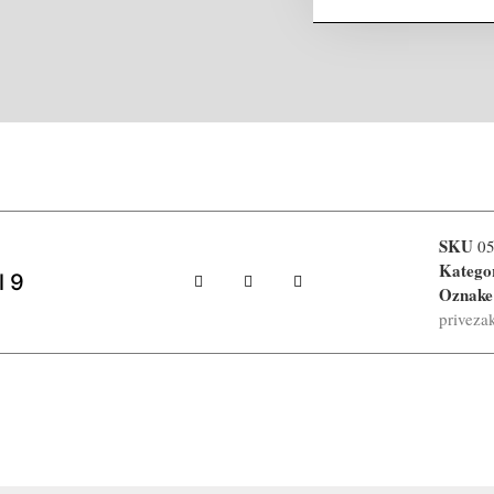
SKU
0
Katego
l 9
Oznake
priveza