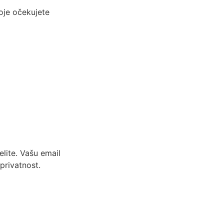
koje očekujete
lite. Vašu email
privatnost.