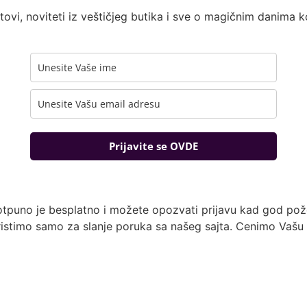
tovi, noviteti iz veštičjeg butika i sve o magičnim danima 
Prijavite se OVDE
otpuno je besplatno i možete opozvati prijavu kad god pože
istimo samo za slanje poruka sa našeg sajta. Cenimo Vašu 