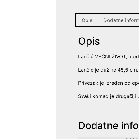
Opis
Dodatne inform
Opis
Lančić VEČNI ŽIVOT, mode
Lančić je dužine 45,5 cm.
Privezak je izrađen od ep
Svaki komad je drugačiji 
Dodatne info