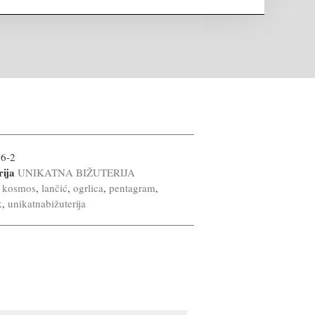
56-2
rija
UNIKATNA BIŽUTERIJA
kosmos
,
lančić
,
ogrlica
,
pentagram
,
k
,
unikatnabižuterija