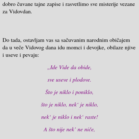
dobro čuvane tajne zapise i rasvetlimo sve misterije vezane
za Vidovdan.
Do tada, ostavljam vas sa sačuvanim narodnim običajem
da u veče Vidovog dana idu momci i devojke, obilaze njive
i useve i pevaju:
„Ide Vide da obide,
sve useve i plodove.
Što je niklo i poniklo,
što je niklo, nek
‘
je niklo,
nek
‘
je niklo i nek
‘
raste!
A
što nije nek’ ne niče,