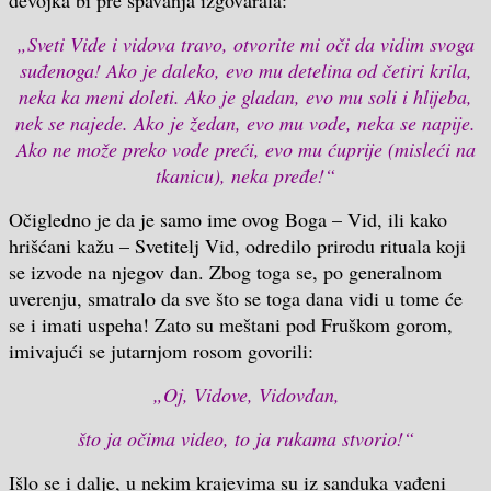
„Sveti Vide i vidova travo, otvorite mi oči da vidim svoga
suđenoga! Ako je daleko, evo mu detelina od četiri krila,
neka ka meni doleti. Ako je gladan, evo mu soli i hlijeba,
nek se najede. Ako je žedan, evo mu vode, neka se napije.
Ako ne može preko vode preći, evo mu ćuprije (misleći na
tkanicu), neka pređe!“
Očigledno je da je samo ime ovog Boga – Vid, ili kako
hrišćani kažu – Svetitelj Vid, odredilo prirodu rituala koji
se izvode na njegov dan. Zbog toga se, po generalnom
uverenju, smatralo da sve što se toga dana vidi u tome će
se i imati uspeha! Zato su meštani pod Fruškom gorom,
imivajući se jutarnjom rosom govorili:
„Oj, Vidove, Vidovdan,
što ja očima video, to ja rukama stvorio!“
Išlo se i dalje, u nekim krajevima su iz sanduka vađeni