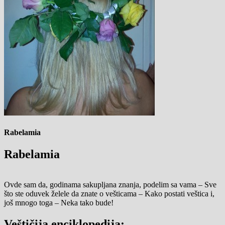
Rabelamia
Rabelamia
Ovde sam da, godinama sakupljana znanja, podelim sa vama – Sve
što ste oduvek želele da znate o vešticama – Kako postati veštica i,
još mnogo toga – Neka tako bude!
Veštičija enciklopedija: