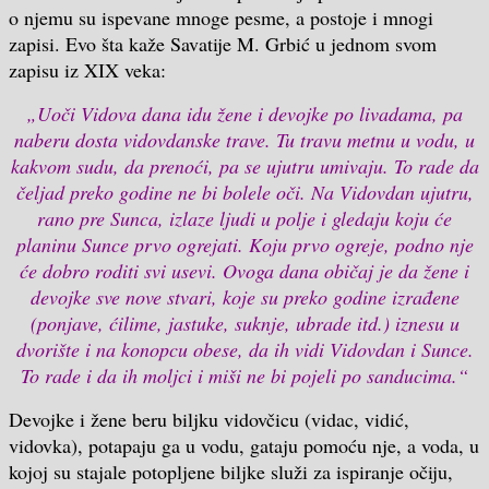
o njemu su ispevane mnoge pesme, a postoje i mnogi
zapisi. Evo šta kaže Savatije M. Grbić u jednom svom
zapisu iz XIX veka:
„Uoči Vidova dana idu žene i devojke po livadama, pa
naberu dosta vidovdanske trave. Tu travu metnu u vodu, u
kakvom sudu, da prenoći, pa se ujutru umivaju. To rade da
čeljad preko godine ne bi bolele oči. Na Vidovdan ujutru,
rano pre Sunca, izlaze ljudi u polje i gledaju koju će
planinu Sunce prvo ogrejati. Koju prvo ogreje, podno nje
će dobro roditi svi usevi. Ovoga dana običaj je da žene i
devojke sve nove stvari, koje su preko godine izrađene
(ponjave, ćilime, jastuke, suknje, ubrade itd.) iznesu u
dvorište i na konopcu obese, da ih vidi Vidovdan i Sunce.
To rade i da ih moljci i miši ne bi pojeli po sanducima.“
Devojke i žene beru biljku vidovčicu (vidac, vidić,
vidovka), potapaju ga u vodu, gataju pomoću nje, a voda, u
kojoj su stajale potopljene biljke služi za ispiranje očiju,