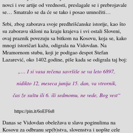
novci i sve artije od vrednosti, preslagale se i prebrojavale
se… Smatralo se da će se tako i posao umnožiti…
Srbi, zbog zaborava svoje predhrišćanske istorije, kao što
su zaboravu skloni na kraju krajeva i svi ostali Sloveni,
ovaj praznik povezuju sa bitkom na Kosovu, koja se, kako
mnogi istoričari kažu, odigrala na Vidovdan. Na
Mramornom stubu, koji je podigao despot Stefan
Lazarević, oko 1402.godine, piše kada se odigrala taj boj:
„… I si vasa rečena savršiše se va leto 6897,
nidikto 12, meseca junija 15. dan, va vtrornik,
čas že suštu ili 6. ili sedmomu, ne vede, Bog vest“
https://pin.it/6oEF6s8
Danas se Vidovdan obeležava u slavu poginulima na
Kosovu za odbranu srp(b)stva, slovenstva i uopšte cele