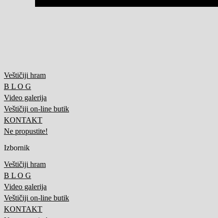
Veštičiji hram
B L O G
Video galerija
Veštičiji on-line butik
KONTAKT
Ne propustite!
Izbornik
Veštičiji hram
B L O G
Video galerija
Veštičiji on-line butik
KONTAKT