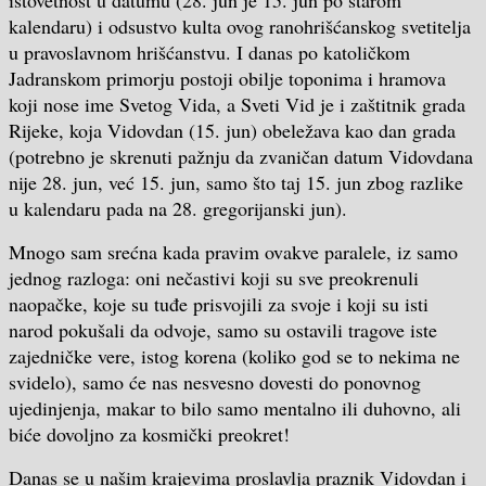
kalendaru) i odsustvo kulta ovog ranohrišćanskog svetitelja
u pravoslavnom hrišćanstvu. I danas po katoličkom
Jadranskom primorju postoji obilje toponima i hramova
koji nose ime Svetog Vida, a Sveti Vid je i zaštitnik grada
Rijeke, koja Vidovdan (15. jun) obeležava kao dan grada
(potrebno je skrenuti pažnju da zvaničan datum Vidovdana
nije 28. jun, već 15. jun, samo što taj 15. jun zbog razlike
u kalendaru pada na 28. gregorijanski jun).
Mnogo sam srećna kada pravim ovakve paralele, iz samo
jednog razloga: oni nečastivi koji su sve preokrenuli
naopačke, koje su tuđe prisvojili za svoje i koji su isti
narod pokušali da odvoje, samo su ostavili tragove iste
zajedničke vere, istog korena (koliko god se to nekima ne
svidelo), samo će nas nesvesno dovesti do ponovnog
ujedinjenja, makar to bilo samo mentalno ili duhovno, ali
biće dovoljno za kosmički preokret!
Danas se u našim krajevima proslavlja praznik Vidovdan i