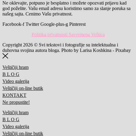
Ne oklevajte, potpuno je besplatno i možete opozvati prijavu kad
god poželite. Vašu email adresu koristimo samo za slanje poruka sa
našeg sajta. Cenimo Vašu privatnost.
Facebook-f
Twitter
Google-plus-g
Pinterest
Politika privatnosti Savremena Veštica
Copyright 2026 © Svi tekstovi i fotografije su intelektualna i
duhovna svojina autora bloga. Photo by Larisa Koshkina - Pixabay
Veštičiji hram
B L O G
Video galerija
Veštičiji on-line butik
KONTAKT
Ne propustite!
Veštičiji hram
B L O G
Video galerija
Veštičiji on-line butik