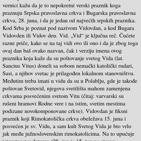
vernici kažu da je to
nepokretni verski praznik koga
praznuju Srpska
pravoslavna
crkva i
Bugarska pravoslavna
crkva, 28
.
juna, i
da je
jedan od
najvećih srpskih
praznika.
Kod Srba
je poznat pod
nazivom Vidovdan
, a
kod Bugara
Vidovden ili
Vidov den.
Vid. „Vid“ je ključna reč. Čućete
razne priče, kako se na taj vidi ovo ili ono i da je zbog toga
ovaj dan baš ovako nazvan, čak i verziju imena ovog
praznika koja kaže da su poštovanje svetog Vida (lat.
Sanctus Vitus) doneli sa sobom nemački katolički rudari,
Sasi, a njihov svetac je prilagođen lokalnom stanovništvu.
Međutim treba imati u vidu da su u Polablju, gde je takođe
poštovan Svetovid, njegova svetilišta mahom zamenjena
crkvama posvećenim svetom Vitu (čitaj: varvarski su
rušeni hramovi Rodne vere i na istim, svetim mestima
podizane novokomponovane crkve). Vidovdan je fiksni
praznik koji Rimokatolička crkva obeležava 15. juna i
posvećen je sv. Vidu, a sam kult Svetog Vida je bio vrlo
jak među južnoslovenskim rimokatolicima. Na to upućuje
istovetnost u datumu (28. jun je 15. jun po starom