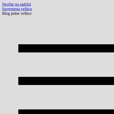
Skočite na sadržaj
Savremena veštica
Blog jedne veštice