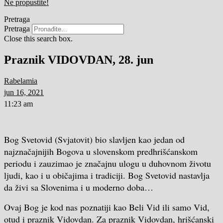
Ne propustite!
Pretraga
Pretraga
Close this search box.
Praznik VIDOVDAN, 28. jun
Rabelamia
jun 16, 2021
11:23 am
Bog Svetovid (Svjatovit) bio slavljen kao jedan od
najznačajnijih Bogova u slovenskom predhrišćanskom
periodu i zauzimao je značajnu ulogu u duhovnom životu
ljudi, kao i u običajima i tradiciji. Bog Svetovid nastavlja
da živi sa Slovenima i u moderno doba…
Ovaj Bog je kod nas poznatiji kao Beli Vid ili samo Vid,
otud i praznik Vidovdan. Za praznik
Vidovdan, hrišćanski