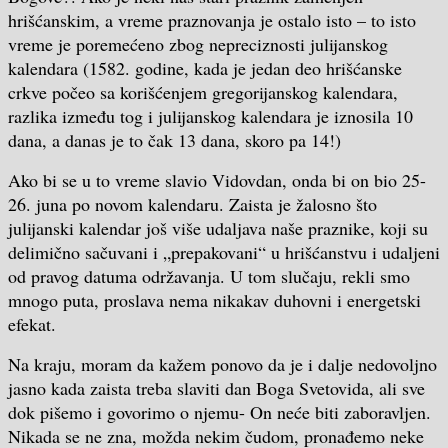
hrišćanskim, a vreme praznovanja je ostalo isto – to isto
vreme je poremećeno zbog nepreciznosti julijanskog
kalendara (1582. godine, kada je jedan deo hrišćanske
crkve počeo sa korišćenjem gregorijanskog kalendara,
razlika između tog i julijanskog kalendara je iznosila 10
dana, a danas je to čak 13 dana, skoro pa 14!)
Ako bi se u to vreme slavio Vidovdan, onda bi on bio 25-
26. juna po novom kalendaru. Zaista je žalosno što
julijanski kalendar još više udaljava naše praznike, koji su
delimično sačuvani i „prepakovani“ u hrišćanstvu i udaljeni
od pravog datuma održavanja. U tom slučaju, rekli smo
mnogo puta, proslava nema nikakav duhovni i energetski
efekat.
Na kraju, moram da kažem ponovo da je i dalje nedovoljno
jasno kada zaista treba slaviti dan Boga Svetovida, ali sve
dok pišemo i govorimo o njemu- On neće biti zaboravljen.
Nikada se ne zna, možda nekim čudom, pronađemo neke