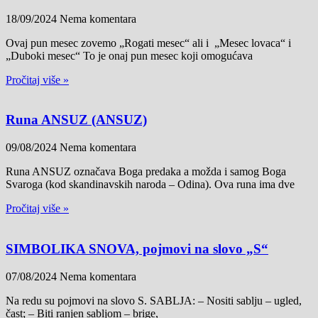
18/09/2024
Nema komentara
Ovaj pun mesec zovemo „Rogati mesec“ ali i „Mesec lovaca“ i
„Duboki mesec“ To je onaj pun mesec koji omogućava
Pročitaj više »
Runa ANSUZ (ANSUZ)
09/08/2024
Nema komentara
Runa ANSUZ označava Boga predaka a možda i samog Boga
Svaroga (kod skandinavskih naroda – Odina). Ova runa ima dve
Pročitaj više »
SIMBOLIKA SNOVA, pojmovi na slovo „S“
07/08/2024
Nema komentara
Na redu su pojmovi na slovo S. SABLJA: – Nositi sablju – ugled,
čast; – Biti ranjen sabljom – brige,