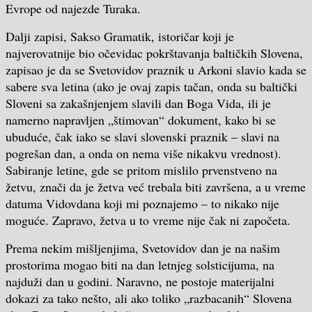
Evrope od najezde Turaka.
Dalji zapisi, Sakso Gramatik, istoričar koji je
najverovatnije bio očevidac pokrštavanja baltičkih Slovena,
zapisao je da se Svetovidov praznik u Arkoni slavio kada se
sabere sva letina (ako je ovaj zapis tačan, onda su baltički
Sloveni sa zakašnjenjem slavili dan Boga Vida, ili je
namerno napravljen „štimovan“ dokument, kako bi se
ubuduće, čak iako se slavi slovenski praznik – slavi na
pogrešan dan, a onda on nema više nikakvu vrednost).
Sabiranje letine, gde se pritom mislilo prvenstveno na
žetvu, znači da je žetva već trebala biti završena, a u vreme
datuma Vidovdana koji mi poznajemo – to nikako nije
moguće. Zapravo, žetva u to vreme nije čak ni započeta.
Prema nekim mišljenjima, Svetovidov dan je na našim
prostorima mogao biti na dan letnjeg solsticijuma, na
najduži dan u godini. Naravno, ne postoje materijalni
dokazi za tako nešto, ali ako toliko „razbacanih“ Slovena