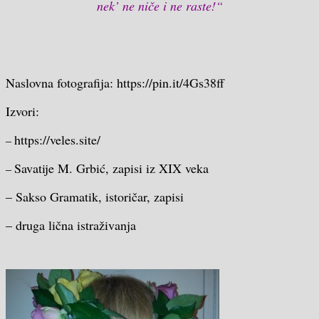
nek’ ne niče i ne raste!“
Naslovna fotografija: https://pin.it/4Gs38ff
Izvori:
https://veles.site/
–
Savatije M. Grbić, zapisi iz XIX veka
–
– Sakso Gramatik, istoričar, zapisi
– druga lična istraživanja