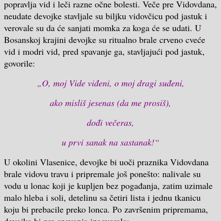
popravlja vid i leči razne očne bolesti. Veče pre Vidovdana,
neudate devojke stavljale su biljku vidovčicu pod jastuk i
verovale su da će sanjati momka za koga će se udati. U
Bosanskoj krajini devojke su ritualno brale crveno cveće
vid i modri vid, pred spavanje ga, stavljajući pod jastuk,
govorile:
„O, moj Vide viđeni, o moj dragi suđeni,
ako misliš jesenas (da me prosiš),
dođi večeras,
u prvi sanak na sastanak!“
U okolini Vlasenice, devojke bi uoči praznika Vidovdana
brale vidovu travu i pripremale još ponešto: nalivale su
vodu u lonac koji je kupljen bez pogađanja, zatim uzimale
malo hleba i soli, detelinu sa četiri lista i jednu tkanicu
koju bi prebacile preko lonca. Po završenim pripremama,
devojka bi pre spavanja izgovarala: