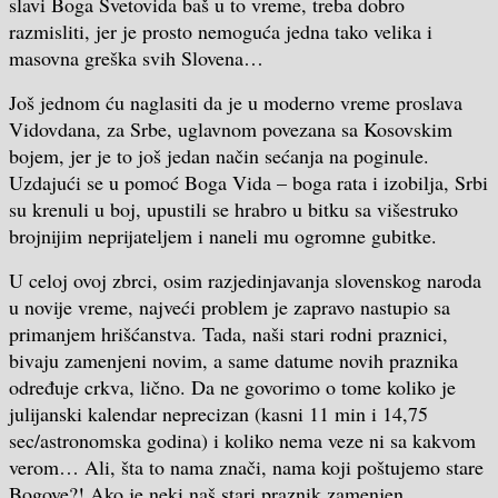
slavi Boga Svetovida baš u to vreme, treba dobro
razmisliti, jer je prosto nemoguća jedna tako velika i
masovna greška svih Slovena…
Još jednom ću naglasiti da je u moderno vreme proslava
Vidovdana, za Srbe, uglavnom povezana sa Kosovskim
bojem, jer je to još jedan način sećanja na poginule.
Uzdajući se u pomoć Boga Vida – boga rata i izobilja, Srbi
su krenuli u boj, upustili se hrabro u bitku sa višestruko
brojnijim neprijateljem i naneli mu ogromne gubitke.
U celoj ovoj zbrci, osim razjedinjavanja slovenskog naroda
u novije vreme, najveći problem je zapravo nastupio sa
primanjem hrišćanstva. Tada, naši stari rodni praznici,
bivaju zamenjeni novim, a same datume novih praznika
određuje crkva, lično. Da ne govorimo o tome koliko je
julijanski kalendar neprecizan (kasni 11 min i 14,75
sec/astronomska godina) i koliko nema veze ni sa kakvom
verom… Ali, šta to nama znači, nama koji poštujemo stare
Bogove?! Ako je neki naš stari praznik zamenjen