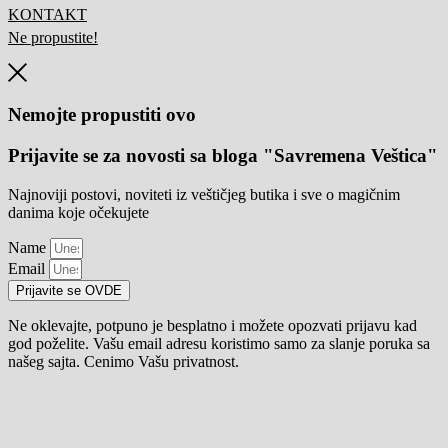
KONTAKT
Ne propustite!
Nemojte propustiti ovo
Prijavite se za novosti sa bloga "Savremena Veštica"
Najnoviji postovi, noviteti iz veštičjeg butika i sve o magičnim
danima koje očekujete
Name
Email
Prijavite se OVDE
Ne oklevajte, potpuno je besplatno i možete opozvati prijavu kad
god poželite. Vašu email adresu koristimo samo za slanje poruka sa
našeg sajta. Cenimo Vašu privatnost.